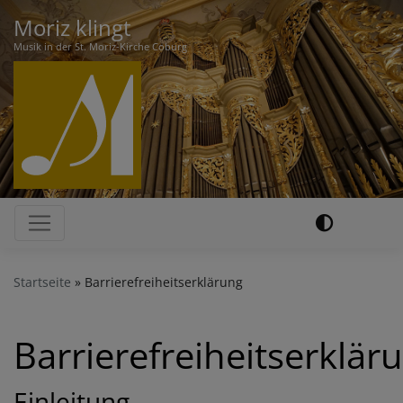
Direkt
Moriz klingt
zum
Musik in der St. Moriz-Kirche Coburg
Inhalt
Hauptnavigation
Startseite
Barrierefreiheitserklärung
Barrierefreiheitserklär
Einleitung