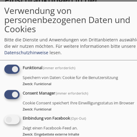
Einschränkungen in der
Barrierefreiheit beim Theme
VK
Verwendung von
Philippus next
personenbezogenen Daten und
Cookies
Hier den Text für vk_blockly einfügen.
Bitte die Dienste und Anwendungen von Drittanbietern auswähl
die wir nutzen möchten.
Für weitere Informationen bitte unsere
Nicht barrierefreie Inhalte
Datenschutzhinweise
lesen.
Die nachstehend aufgeführten Inhalte sind aus den
folgenden Gründen nicht barrierefrei:
Funktional
(immer erforderlich)
Speichern von Daten: Cookie für die Benutzersitzung
Zweck
:
Funktional
Barrieren Melden, Feedback
Consent Manager
(immer erforderlich)
und Kontaktangaben
Cookie Consent speichert Ihre Einwilligungsstatus im Browser
Sind Ihnen Barrieren beim Zugang zu Inhalten auf
Zweck
:
Funktional
www.bachchor-coburg.de aufgefallen? Dann können
Einbindung von Facebook
(Opt-Out)
Sie sich gerne bei uns melden. Wir freuen uns auf Ihr
Zeigt einen Facebook-Feed an.
Feedback und bemühen uns, die gemeldeten Barrieren
Zweck
:
Eingebettete externe Inhalte