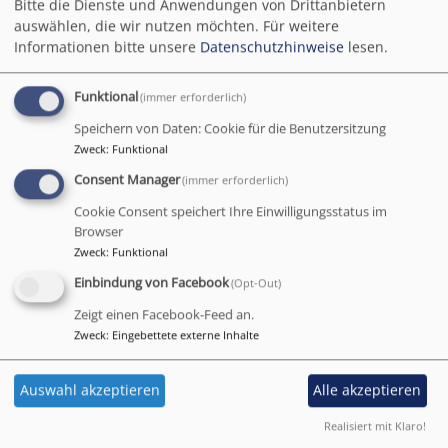
Bitte die Dienste und Anwendungen von Drittanbietern
Musica Mauritiana – ein Name mit mehreren
auswählen, die wir nutzen möchten.
Für weitere
Bedeutungen:
Informationen bitte unsere
Datenschutzhinweise
lesen.
Musica Mauritiana
– so heißt die die Reihe der
Funktional
(immer erforderlich)
Musikveranstaltungen in der Coburger St. Moriz-
Kirche.
Speichern von Daten: Cookie für die Benutzersitzung
Zweck
:
Funktional
Förderverein Musica Mauritiana e.V.
– Der Förderverein
Consent Manager
(immer erforderlich)
hat sich zum Ziel gesetzt, die Konzerte des Coburger
Cookie Consent speichert Ihre Einwilligungsstatus im
Bachchores und der Reihe Musica Mauritiana zu
Browser
unterstützen. Wollen Sie Mitglied werden?
Zweck
:
Funktional
Stiftung Musica Mauritiana
– Musik braucht
Einbindung von Facebook
(Opt-Out)
Nachhaltigkeit! Auch in nachfolgenden Generationen
Zeigt einen Facebook-Feed an.
soll das musikalische Gotteslob in reicher Fülle
Zweck
:
Eingebettete externe Inhalte
verkündet werden.
Auswahl akzeptieren
Alle akzeptieren
Realisiert mit Klaro!