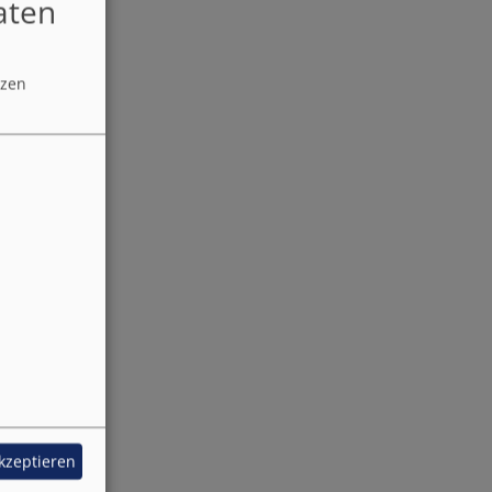
aten
tzen
akzeptieren